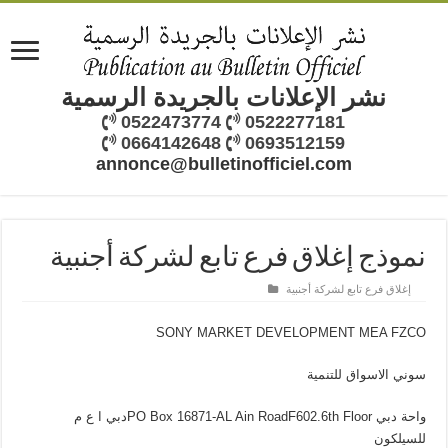
نشر الإعلانات بالجريدة الرسمية
0522473774
0522277181
0664142648
0693512159
annonce@bulletinofficiel.com
نموذج إغلاق فرع تابع لشركة أجنبية
إغلاق فرع تابع لشركة أجنبية
SONY MARKET DEVELOPMENT MEA FZCO
سوني الاسواق للتنمية
دبي ا ع مPO Box 16871-AL Ain RoadF602.6th Floor واحة دبي
للسيلكون