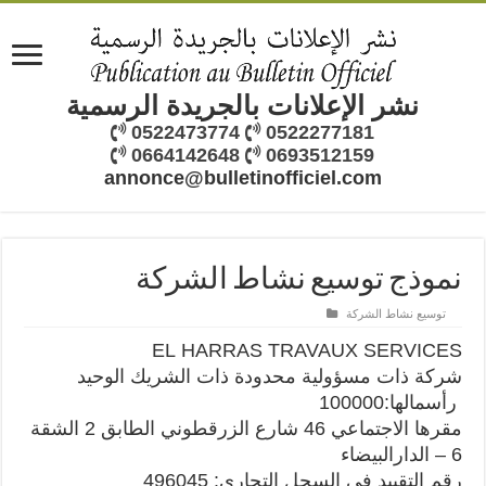
نشر الإعلانات بالجريدة الرسمية
0522473774
0522277181
0664142648
0693512159
annonce@bulletinofficiel.com
نموذج توسيع نشاط الشركة
توسيع نشاط الشركة
EL
HARRAS
TRAVAUX
SERVICES
شركة ذات مسؤولية محدودة ذات الشريك الوحيد
رأسمالها:100000
مقرها الاجتماعي 46 شارع الزرقطوني الطابق 2 الشقة
6 – الدارالبيضاء
رقم التقييد في السجل التجاري: 496045