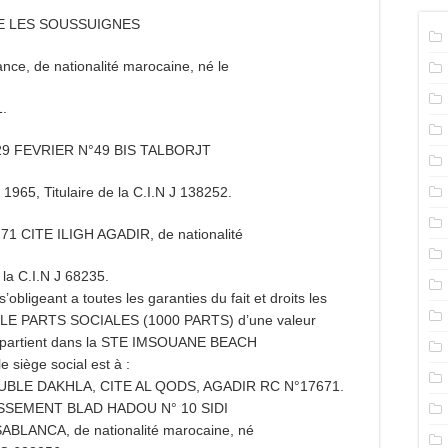
E LES SOUSSUIGNES
e, de nationalité marocaine, né le
1.
29 FEVRIER N°49 BIS TALBORJT
1965, Titulaire de la C.I.N J 138252.
 CITE ILIGH AGADIR, de nationalité
 la C.I.N J 68235.
obligeant a toutes les garanties du fait et droits les
 MILLE PARTS SOCIALES (1000 PARTS) d’une valeur
ppartient dans la STE IMSOUANE BEACH
 siège social est à :
BLE DAKHLA, CITE AL QODS,
AGADIR
RC N°17671.
TISSEMENT BLAD HADOU N° 10 SIDI
LANCA, de nationalité marocaine, né