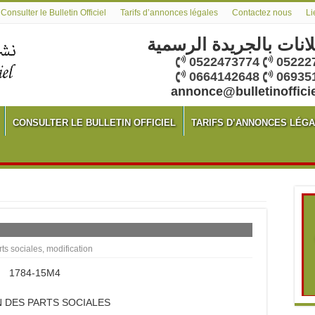
Consulter le Bulletin Officiel
Tarifs d’annonces légales
Contactez nous
Li
لانات بالجريدة الرسمية
0522473774
05222
0664142648
06935
annonce@bulletinoffici
CONSULTER LE BULLETIN OFFICIEL
TARIFS D’ANNONCES LÉG
ts sociales
,
modification
1784-15M4
 DES PARTS SOCIALES