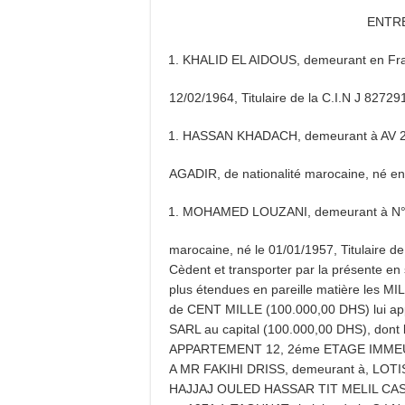
ENTR
KHALID EL AIDOUS, demeurant en Franc
12/02/1964, Titulaire de la C.I.N J 82729
HASSAN KHADACH, demeurant à AV 
AGADIR, de nationalité marocaine, né en 
MOHAMED LOUZANI, demeurant à N°71
marocaine, né le 01/01/1957, Titulaire de
Cèdent et transporter par la présente en s’
plus étendues en pareille matière les
de CENT MILLE (100.000,00 DHS) lui a
SARL au capital (100.000,00 DHS), dont le
APPARTEMENT 12, 2éme ETAGE IMMEU
A MR FAKIHI DRISS, demeurant à, LO
HAJJAJ OULED HASSAR TIT MELIL CASAB