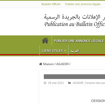
Bulletin Officiel
Publier une annonce légale
PUBLIER UNE ANNONCE LÉGALE
LIENS UTILES
العربية
Maison
/
AGADIR
/
28 mai 2021
AGADIR
,
Cession des par
CESSION