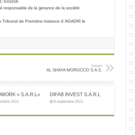
N C 633256
ul responsable de la gérance de la société
du Tribunal de Première instance d’ AGADIR le
Suivant
AL SHAYA MOROCCO S.A.S.
ORK « S.A.R.L»
DIFAB INVEST S.A.R.L
tembre 2021
8 septembre 2021