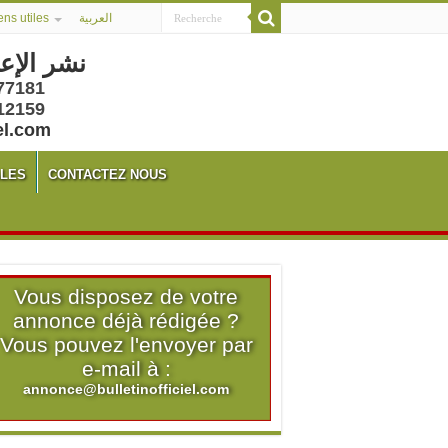
ens utiles
العربية
نشر الإع
77181
12159
el.com
ALES
CONTACTEZ NOUS
Vous disposez de votre
annonce déjà rédigée ?
Vous pouvez l'envoyer par
e-mail à :
annonce@bulletinofficiel.com