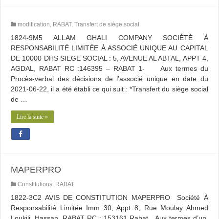
modification
,
RABAT
,
Transfert de siège social
1824-9M5 ALLAM GHALI COMPANY SOCIÉTÉ À
RESPONSABILITÉ LIMITÉE À ASSOCIÉ UNIQUE AU CAPITAL
DE 10000 DHS SIEGE SOCIAL : 5, AVENUE AL ABTAL, APPT 4,
AGDAL, RABAT RC :146395 – RABAT 1- Aux termes du
Procès-verbal des décisions de l’associé unique en date du
2021-06-22, il a été établi ce qui suit : *Transfert du siège social
de …
Lire la suite »
MAPERPRO
Constitutions
,
RABAT
1822-3C2 AVIS DE CONSTITUTION MAPERPRO Société À
Responsabilité Limitée Imm 30, Appt 8, Rue Moulay Ahmed
Loukili. Hassan. RABAT RC : 153161 Rabat Aux termes d’un