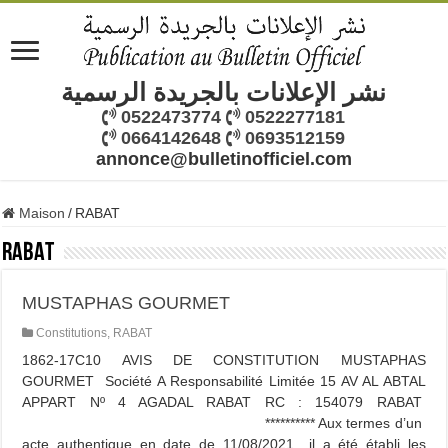
نشر الإعلانات بالجريدة الرسمية
0522473774
0522277181
0664142648
0693512159
annonce@bulletinofficiel.com
Maison
/
RABAT
RABAT
MUSTAPHAS GOURMET
Constitutions
,
RABAT
1862-17C10 AVIS DE CONSTITUTION MUSTAPHAS
GOURMET Société A Responsabilité Limitée 15 AV AL ABTAL
APPART Nº 4 AGADAL RABAT RC : 154079 RABAT
********** Aux termes d’un
acte authentique en date de 11/08/2021 il a été établi les