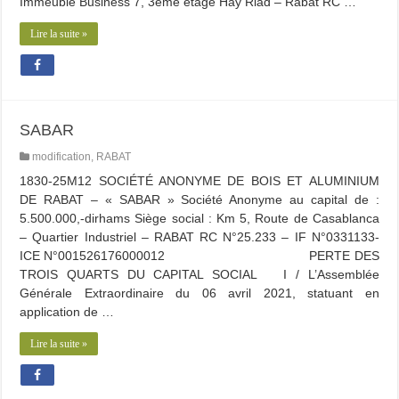
Immeuble Business 7, 3ème étage Hay Riad – Rabat RC …
Lire la suite »
SABAR
modification
,
RABAT
1830-25M12 SOCIÉTÉ ANONYME DE BOIS ET ALUMINIUM
DE RABAT – « SABAR » Société Anonyme au capital de :
5.500.000,-dirhams Siège social : Km 5, Route de Casablanca
– Quartier Industriel – RABAT RC N°25.233 – IF N°0331133-
ICE N°001526176000012 PERTE DES
TROIS QUARTS DU CAPITAL SOCIAL I / L’Assemblée
Générale Extraordinaire du 06 avril 2021, statuant en
application de …
Lire la suite »