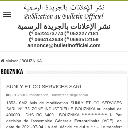
نشر الإعلانات بالجريدة الرسمية
0522473774
0522277181
0664142648
0693512159
annonce@bulletinofficiel.com
Maison
/
BOUZNIKA
BOUZNIKA
SUNLY ET CO SERVICES SARL
BOUZNIKA
,
modification
,
Transfert de siège social
1853-16M2 Avis de modification SUNLY ET CO SERVICES
SARL N°175 ZONE INDUSTRIELLE BOUZNIKA au capital de
400000 DHS RC 6409 BOUZNIKA ****************** I- Par
décision de l’assemblée Générale Extraordinaire (AGE), en
date du 2021-07-04 il a été décidé ce qui suit : – Le transfert