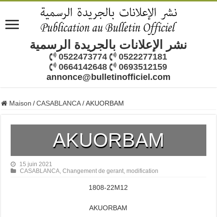
نشر الإعلانات بالجريدة الرسمية
0522473774
0522277181
0664142648
0693512159
annonce@bulletinofficiel.com
Maison
/
CASABLANCA
/
AKUORBAM
AKUORBAM
15 juin 2021
CASABLANCA
,
Changement de gerant
,
modification
1808-22M12
AKUORBAM