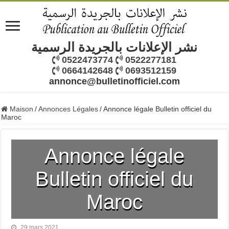
نشر الإعلانات بالجريدة الرسمية
0522473774
0522277181
0664142648
0693512159
annonce@bulletinofficiel.com
Maison
/
Annonces Légales
/
Annonce légale Bulletin officiel du
Maroc
Annonce légale
Bulletin officiel du
Maroc
29 mars 2021