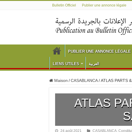
Bulletin Officiel
Publier une annonce légale
PUBLIER UNE ANNONCE LÉGALE
LIENS UTILES
العربية
Maison
/
CASABLANCA
/
ATLAS PARTS &
ATLAS PA
S
24 août 2021
CASABLANCA
,
Constitu