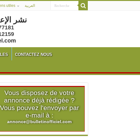
ens utiles
العربية
نشر الإع
77181
12159
el.com
ALES
CONTACTEZ NOUS
Vous disposez de votre
annonce déjà rédigée ?
Vous pouvez l'envoyer par
e-mail à :
annonce@bulletinofficiel.com