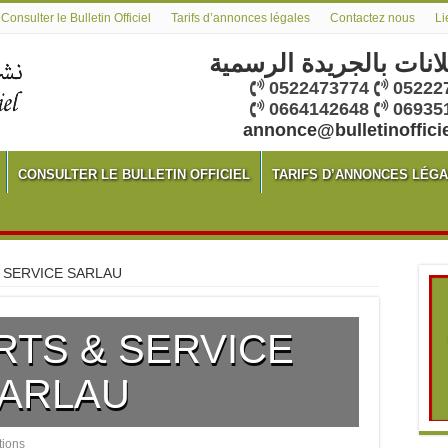
Consulter le Bulletin Officiel
Tarifs d’annonces légales
Contactez nous
Li
لانات بالجريدة الرسمية
0522473774
05222
0664142648
06935
annonce@bulletinoffici
CONSULTER LE BULLETIN OFFICIEL
TARIFS D’ANNONCES LÉG
 SERVICE SARLAU
RTS & SERVICE
ARLAU
tions