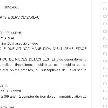
1851-6C6
RTS & SERVICE*SARLAU
e 100 000.00DHS
CE*SARLAU
é limitée à associé unique
GLE RUE AIT YAFLMANE FIDA N°341 2EME ETAGE
 OU DE PIECES DETACHEES Et plus généralement,
trielles, financières, mobilières et Immobilières, se
t aux objets précités, ou susceptibles de Favoriser la
ARTS
 N° BJ369220
e à (99 ans), à compter du jour de son immatriculation au
 anticipée.