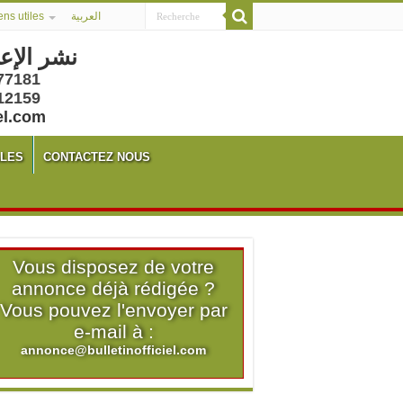
ens utiles
العربية
نشر الإع
77181
12159
el.com
ALES
CONTACTEZ NOUS
Vous disposez de votre
annonce déjà rédigée ?
Vous pouvez l'envoyer par
e-mail à :
annonce@bulletinofficiel.com