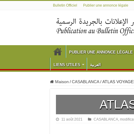
Bulletin Officiel
Publier une annonce légale
PUBLIER UNE ANNONCE LÉGALE
LIENS UTILES
العربية
Maison
/
CASABLANCA
/
ATLAS VOYAGE
ATLA
11 août 2021
CASABLANCA
,
modifica