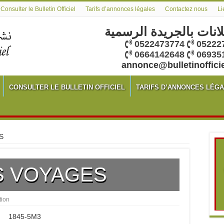
Consulter le Bulletin Officiel
Tarifs d’annonces légales
Contactez nous
Li
لانات بالجريدة الرسمية
0522473774
05222
0664142648
06935
annonce@bulletinoffici
CONSULTER LE BULLETIN OFFICIEL
TARIFS D’ANNONCES LÉG
S
S VOYAGES
tion
1845-5M3