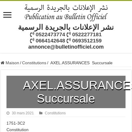
نشر الإعلانات بالجريدة الرسمية
0522473774
0522277181
0664142648
0693512159
annonce@bulletinofficiel.com
Maison
/
Constitutions
/
AXEL.ASSURANCES Succursale
AXEL.ASSURANC
Succursale
30 mars 2021
Constitutions
1751-3C2
Constitution