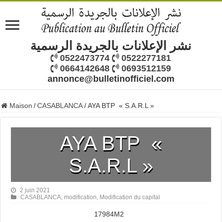
نشر الإعلانات بالجريدة الرسمية
0522473774
0522277181
0664142648
0693512159
annonce@bulletinofficiel.com
Maison
/
CASABLANCA
/
AYA BTP « S.A.R.L »
AYA BTP «
S.A.R.L »
2 juin 2021
CASABLANCA
,
modification
,
Modification du capital
17984M2