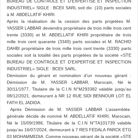
BUREAU DE CONTROLE ET D’EXPERTISE ET INSPECTION
INDUSTRIEL» SIGLE : BCEII SARL soit dix (10) parts sociales
à M. ABDELLATIF KHIRI.
Après la réalisation de la cession des parts projetées M.
YASSER LABBAR deviendra propriétaire de trois mille trois cent
trente (3330) et M. ABDELLATIF KHIRI propriétaire de trois
mille trois cent quarante (3340) parts sociales et M. RACHID
DAHBI propriétaire de trois mille trois cent trente (3330) parts
sociales soit la totalité des parts projetées de la société «STE
BUREAU DE CONTROLE ET D’EXPERTISE ET INSPECTION
INDUSTRIEL» SIGLE : BCEII SARL.
Démission du gérant et nomination d’un nouveau gérant :
Démission de M. YASSER LABBAR, Marocain, Né le
30/11/1977, Titulaire de la C.I.N N°M293382 valable jusqu’au
08/12/2021, demeurant à NR 12 RUE SIDI BENNOUR LOT EL
FATH EL JADIDA.
Après Démission de M. YASSER LABBAR L’assemblée
générale décide de nommé M. ABDELLATIF KHIRI, Marocain,
Né le 15/09/1986, Titulaire de la C.I.N N°TA101739 valable
jusqu’au 16/07/2024, demeurant à 7 RES FEDALA PARCK ETG
03 MOHAMMEDIA. Comme nouveau gérant de la société «STE