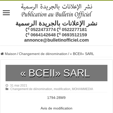
نشر الإعلانات بالجريدة الرسمية
0522473774
0522277181
0664142648
0693512159
annonce@bulletinofficiel.com
Maison
/
Changement de dénomination
/
« BCEII» SARL
« BCEII» SARL
31 mai 2021
Changement de dénomination
,
modification
,
MOHAMMEDIA
1794-28M9
Avis de modification