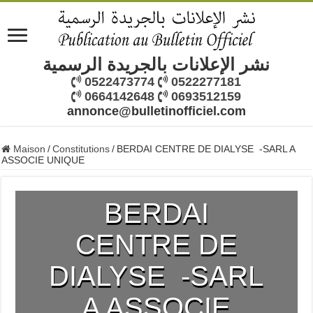
نشر الإعلانات بالجريدة الرسمية
0522473774
0522277181
0664142648
0693512159
annonce@bulletinofficiel.com
Maison
/
Constitutions
/
BERDAI CENTRE DE DIALYSE -SARL A
ASSOCIE UNIQUE
BERDAI
CENTRE DE
DIALYSE -SARL
A ASSOCIE