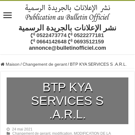
نشر الإعلانات بالجريدة الرسمية
0522473774
0522277181
0664142648
0693512159
annonce@bulletinofficiel.com
Maison
/
Changement de gerant
/
BTP KYA SERVICES S .A.R.L.
BTP KYA
SERVICES S
.A.R.L.
24 mai 2021
Changement de gerant
,
modification
,
MODIFICATION DE LA