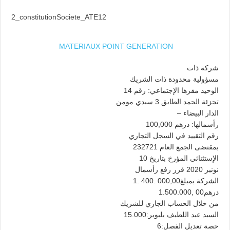
2_constitutionSociete_ATE12
MATERIAUX POINT GENERATION
شركة ذات
مسؤولية محدودة ذات الشريك
الوحيد مقرها الإجتماعي: رقم 14
تجزئة الحمد الطابق 3 سيدي مومن
– الدار البيضاء
رأسمالها: درهم 100,000
رقم التقييد في السجل التجاري
232721 بمقتضى الجمع العام
الإستثنائي المؤرخ بتاريخ 10
نونبر 2020 قرر رفع رأسمال
الشركة بمبلغ000,00 .400 .1
درهم00 ,1.500.000
من خلال الحساب الجاري للشريك
15.000:السيد عبد اللطيف بلبوير
6:حصة تعديل الفصل