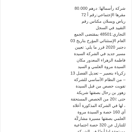
80.000 شركة رأسمالها: درهم
مقرها الإجتماعي:رقم أ 72
رياض ويسلان مكناس رقم
التقييد في السجل
التجاري:48501 بمقتضى الجمع
العام الإستثنائي المؤرخ بتاريخ 03
دجنبر 2020 قرر ما يلي: تعيين
مسير جديد في الشركة السيدة
فاطمة الزهراء المعدور مكان
السيدة مروة العلمي و السيد
زكرياء بنعمير – تعديل الفصل 13
من النظام الأساسي للشركة –
تفويت حصص من قبل السيدة
زهور بن رحال بصفتها شريكة
حتى ٪20 من الحصص المستحقة
لها في الشركة المذكورة أعلاه ،
أي 160 حصة و السيدة مروة
العلمي بصفتها مسيرة مشاركًة
للتنازل عن 320 حصة اجتماعية
مستحقة لها أيضًا في الشركة