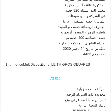
المذكورة ٪40 ، للسيد زكرياء
بنعمير الذي يمتلك 320 حصة
في الشركة والذي سيمتلك
الثمانين- حصة المتبقية ، أي ما
مجموعه أربعمائة حصة ، و السيدة
فاطمة الزهراء المعدور أربعمائة
حصة اجتماعية 400 حصة تم
الإيداع القانوني بالمحكمة التجارية
بمكناس بتاريخ 24 دجنبر 2020
تحت رقم 4433
1_annonceMultiDispositions_LEITH GROS OEUVRES
ATE12
شركة ذات مسؤولية
محدودة ذات الشريك الوحيد
تأسيس طبقا لعقد عرفي وقع
بالدار البيضاء بتاريخ
2020/02/16 تم تأسيس