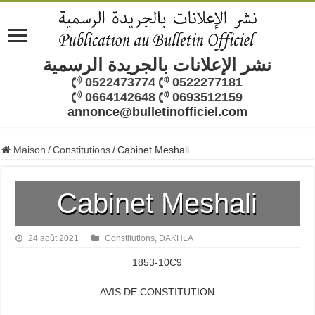
نشر الإعلانات بالجريدة الرسمية
0522473774
0522277181
0664142648
0693512159
annonce@bulletinofficiel.com
Maison
/
Constitutions
/
Cabinet Meshali
Cabinet Meshali
24 août 2021
Constitutions
,
DAKHLA
1853-10C9
AVIS DE CONSTITUTION