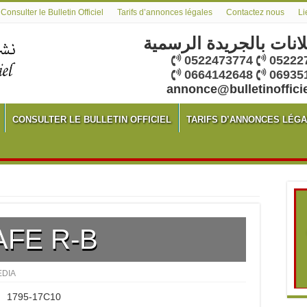
Consulter le Bulletin Officiel
Tarifs d’annonces légales
Contactez nous
Li
لانات بالجريدة الرسمية
0522473774
05222
0664142648
06935
annonce@bulletinoffici
CONSULTER LE BULLETIN OFFICIEL
TARIFS D’ANNONCES LÉG
AFE R-B
DIA
1795-17C10