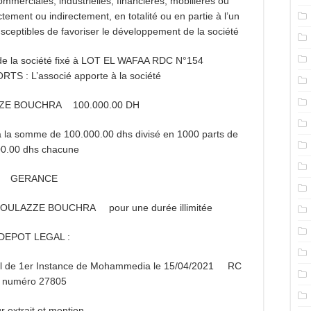
mmerciales, industrielles, financières, mobilières ou
tement ou indirectement, en totalité ou en partie à l’un
sceptibles de favoriser le développement de la société
l de la société fixé à LOT EL WAFAA RDC N°154
RTS :
L’associé apporte à la société
ZE BOUCHRA 100.000.00 DH
xé à la somme de 100.000.00 dhs divisé en 1000 parts de
0.00 dhs chacune
GERANCE
. BOULAZZE BOUCHRA pour une durée illimitée
DEPOT LEGAL :
bunal de 1er Instance de Mohammedia le 15/04/2021 RC
numéro 27805
r extrait et mention