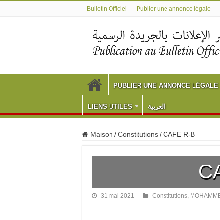
Bulletin Officiel
Publier une annonce légale
PUBLIER UNE ANNONCE LÉGALE
LIENS UTILES
العربية
Maison
/
Constitutions
/
CAFE R-B
C
31 mai 2021
Constitutions
,
MOHAMME