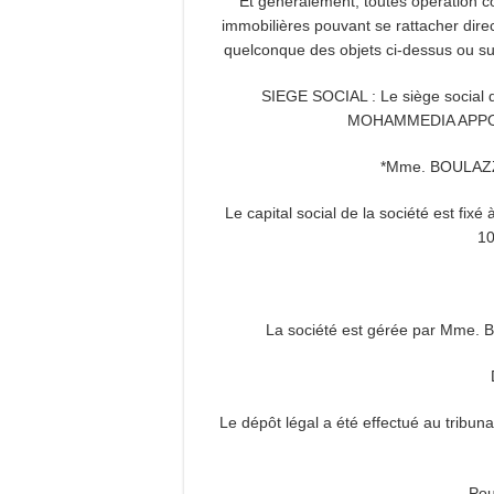
Et généralement, toutes opération co
immobilières pouvant se rattacher direc
quelconque des objets ci-dessus ou su
SIEGE SOCIAL :
Le siège socia
MOHAMMEDIA APPO
*Mme. BOULAZ
Le capital social de la société est fi
10
La société est gérée par Mme
Le dépôt légal a été effectué au tri
Pou