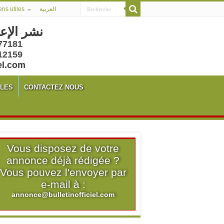
ens utiles
العربية
نشر الإع
77181
12159
el.com
ALES
CONTACTEZ NOUS
Vous disposez de votre
annonce déjà rédigée ?
Vous pouvez l'envoyer par
e-mail à :
annonce@bulletinofficiel.com