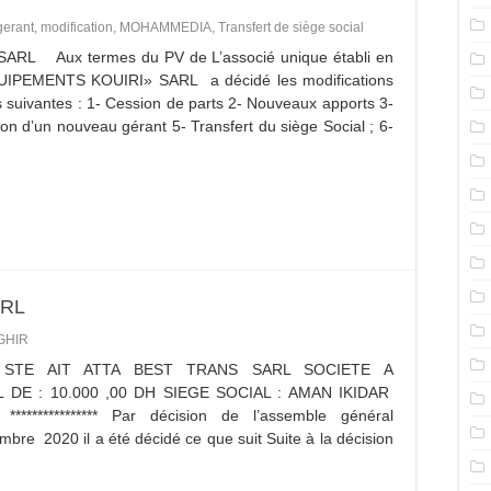
erant
,
modification
,
MOHAMMEDIA
,
Transfert de siège social
L Aux termes du PV de L’associé unique établi en
QUIPEMENTS KOUIRI» SARL a décidé les modifications
ns suivantes : 1- Cession de parts 2- Nouveaux apports 3-
n d’un nouveau gérant 5- Transfert du siège Social ; 6-
ARL
GHIR
N STE AIT ATTA BEST TRANS SARL SOCIETE A
 DE : 10.000 ,00 DH SIEGE SOCIAL : AMAN IKIDAR
************* Par décision de l’assemble général
bre 2020 il a été décidé ce que suit Suite à la décision