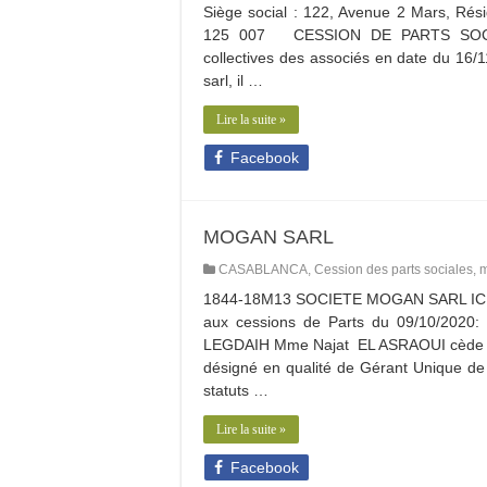
Siège social : 122, Avenue 2 Mars, Rés
125 007 CESSION DE PARTS SOCIAL
collectives des associés en date du 16
sarl, il …
Lire la suite »
Facebook
MOGAN SARL
CASABLANCA
,
Cession des parts sociales
,
m
1844-18M13 SOCIETE MOGAN SARL I
aux cessions de Parts du 09/10/202
LEGDAIH Mme Najat EL ASRAOUI cède 
désigné en qualité de Gérant Unique de 
statuts …
Lire la suite »
Facebook