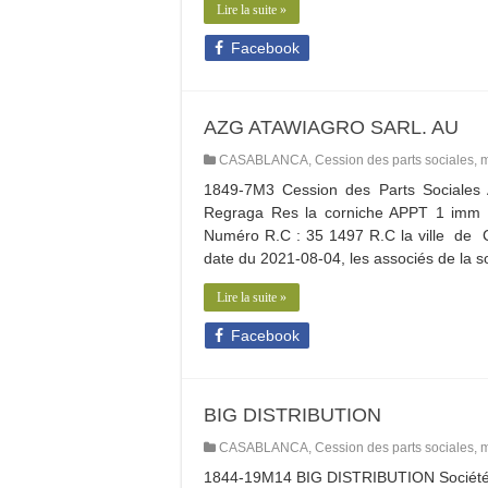
Lire la suite »
Facebook
AZG ATAWIAGRO SARL. AU
CASABLANCA
,
Cession des parts sociales
,
m
1849-7M3 Cession des Parts Social
Regraga Res la corniche APPT 1 imm 
Numéro R.C : 35 1497 R.C la ville de 
date du 2021-08-04, les associés de la
Lire la suite »
Facebook
BIG DISTRIBUTION
CASABLANCA
,
Cession des parts sociales
,
m
1844-19M14 BIG DISTRIBUTION Société à 