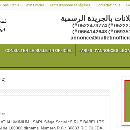
Consulter le Bulletin Officiel
Tarifs d’annonces légales
Contactez nous
Li
لانات بالجريدة الرسمية
0522473774
05222
0664142648
06935
annonce@bulletinoffici
CONSULTER LE BULLETIN OFFICIEL
TARIFS D’ANNONCES LÉG
 2)
JDA
: HAT ALUMINIUM SARL Siège Social : 5 RUE BABEL LTS
al de 100000 dirhams. Numéro R.C : 30833 R.C OUJDA