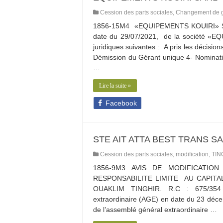
Cession des parts sociales
,
Changement de g
1856-15M4 «EQUIPEMENTS KOUIRI» SAR
date du 29/07/2021, de la société «E
juridiques suivantes : A pris les décisio
Démission du Gérant unique 4- Nominatio
…
Lire la suite »
Facebook
STE AIT ATTA BEST TRANS S
Cession des parts sociales
,
modification
,
TIN
1856-9M3 AVIS DE MODIFICATIO
RESPONSABILITE LIMITE AU CAPITAL
OUAKLIM TINGHIR. R.C : 675/354 ***
extraordinaire (AGE) en date du 23 décem
de l’assemblé général extraordinaire …