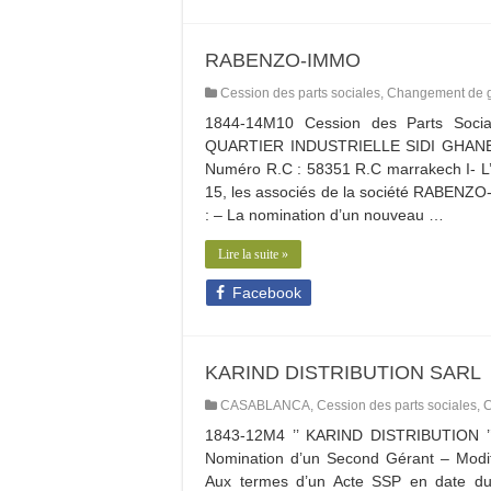
RABENZO-IMMO
Cession des parts sociales
,
Changement de g
1844-14M10 Cession des Parts So
QUARTIER INDUSTRIELLE SIDI GHANEM,
Numéro R.C : 58351 R.C marrakech I- L’
15, les associés de la société RABENZO-
: – La nomination d’un nouveau …
Lire la suite »
Facebook
KARIND DISTRIBUTION SARL
CASABLANCA
,
Cession des parts sociales
,
C
1843-12M4 ’’ KARIND DISTRIBUTION ’
Nomination d’un Second Gérant – Modific
Aux termes d’un Acte SSP en date du