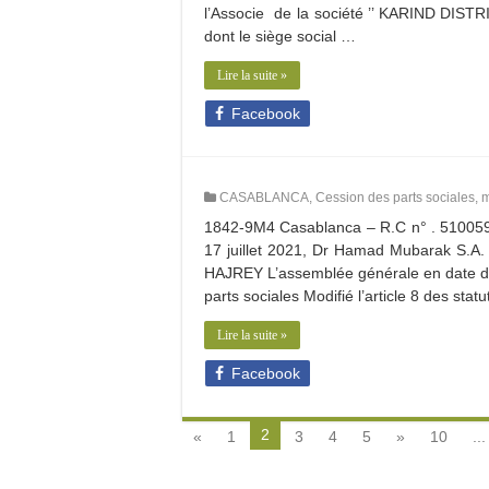
l’Associe de la société ’’ KARIND DIST
dont le siège social …
Lire la suite »
Facebook
CASABLANCA
,
Cession des parts sociales
,
m
1842-9M4 Casablanca – R.C n° . 510059
17 juillet 2021, Dr Hamad Mubarak S.A
HAJREY L’assemblée générale en date du 1
parts sociales Modifié l’article 8 des stat
Lire la suite »
Facebook
2
«
1
3
4
5
»
10
...