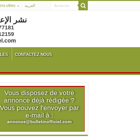
ens utiles
العربية
نشر الإع
77181
12159
el.com
ALES
CONTACTEZ NOUS
Vous disposez de votre
annonce déjà rédigée ?
Vous pouvez l'envoyer par
e-mail à :
annonce@bulletinofficiel.com