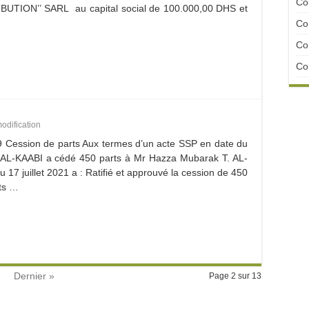
Con
RIBUTION’’ SARL au capital social de 100.000,00 DHS et
Con
Con
Con
odification
 Cession de parts Aux termes d’un acte SSP en date du
. AL-KAABI a cédé 450 parts à Mr Hazza Mubarak T. AL-
7 juillet 2021 a : Ratifié et approuvé la cession de 450
uts …
Dernier »
Page 2 sur 13