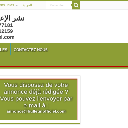
ens utiles
العربية
نشر الإع
77181
12159
el.com
ALES
CONTACTEZ NOUS
Vous disposez de votre
annonce déjà rédigée ?
Vous pouvez l'envoyer par
e-mail à :
annonce@bulletinofficiel.com