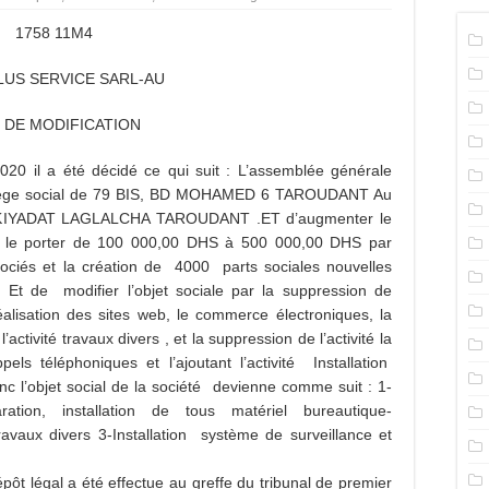
1758 11M4
LUS SERVICE SARL-AU
 DE MODIFICATION
20 il a été décidé ce qui suit : L’assemblée générale
e siège social de 79 BIS, BD MOHAMED 6 TAROUDANT Au
YADAT LAGLALCHA TAROUDANT .ET d’augmenter le
r le porter de 100 000,00 DHS à 500 000,00 DHS par
ciés et la création de 4000 parts sociales nouvelles
Et de modifier l’objet sociale par la suppression de
a réalisation des sites web, le commerce électroniques, la
activité travaux divers , et la suppression de l’activité la
ppels téléphoniques et l’ajoutant l’activité Installation
c l’objet social de la société devienne comme suit : 1-
ration, installation de tous matériel bureautique-
Travaux divers 3-Installation système de surveillance et
ôt légal a été effectue au greffe du tribunal de premier