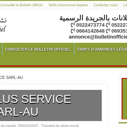
Consulter le Bulletin Officiel
Tarifs d’annonces légales
Contactez nous
Li
لانات بالجريدة الرسمية
0522473774
05222
0664142648
06935
annonce@bulletinoffici
CONSULTER LE BULLETIN OFFICIEL
TARIFS D’ANNONCES LÉG
CE SARL-AU
LUS SERVICE
ARL-AU
 du capital
,
TAROUDANT
,
Transfert de siège social