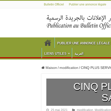
Bulletin Officiel
Publier une annonce légale
PUBLIER UNE ANNONCE LÉGALE
LIENS UTILES
العربية
Maison
/
modification
/
CINQ PLUS SERVI
CINQ P
S
25 mai 2021
modification
,
Modification