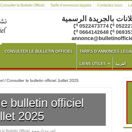
Consulter le Bulletin Officiel
Tarifs d’annonces légales
Contactez nous
Li
لانات بالجريدة الرسمية
0522473774
05222
0664142648
06935
annonce@bulletinoffici
CONSULTER LE BULLETIN OFFICIEL
TARIFS D’ANNONCES LÉGA
LIENS UTILES
العربية
iel
/
Consulter le bulletin officiel Juillet 2025
e bulletin officiel
llet 2025
 le Bulletin Officiel
,
الجريدة الرسمية