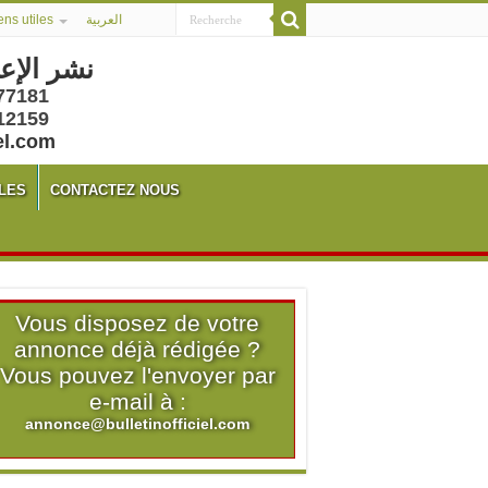
ens utiles
العربية
نشر الإع
77181
12159
el.com
LES
CONTACTEZ NOUS
Vous disposez de votre
annonce déjà rédigée ?
Vous pouvez l'envoyer par
e-mail à :
annonce@bulletinofficiel.com