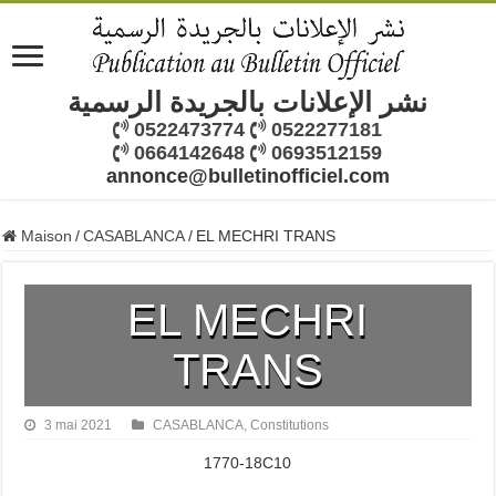
نشر الإعلانات بالجريدة الرسمية
0522473774
0522277181
0664142648
0693512159
annonce@bulletinofficiel.com
Maison
/
CASABLANCA
/
EL MECHRI TRANS
EL MECHRI
TRANS
3 mai 2021
CASABLANCA
,
Constitutions
1770-18C10