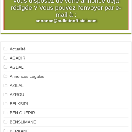
Vous disposez de votre annonce déjà
rédigée ? Vous pouvez l'envoyer par e-
mail à :
annonce@bulletinofficiel.com
Actualité
AGADIR
AGDAL
Annonces Légales
AZILAL
AZROU
BELKSIRI
BEN GUERIR
BENSLIMANE
BERKANE