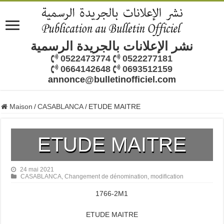
نشر الإعلانات بالجريدة الرسمية
0522473774
0522277181
0664142648
0693512159
annonce@bulletinofficiel.com
Maison
/
CASABLANCA
/
ETUDE MAITRE
ETUDE MAITRE
24 mai 2021
CASABLANCA
,
Changement de dénomination
,
modification
1766-2M1
ETUDE MAITRE