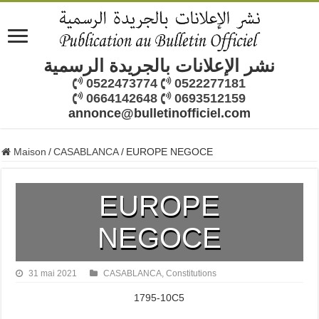
نشر الإعلانات بالجريدة الرسمية
0522473774
0522277181
0664142648
0693512159
annonce@bulletinofficiel.com
Maison
/
CASABLANCA
/
EUROPE NEGOCE
EUROPE
NEGOCE
31 mai 2021
CASABLANCA
,
Constitutions
1795-10C5