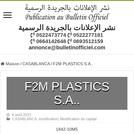
نشر الإعلانات بالجريدة الرسمية
0522473774
0522277181
0664142648
0693512159
annonce@bulletinofficiel.com
Maison
/
CASABLANCA
/
F2M PLASTICS S.A..
F2M PLASTICS
S.A..
6 août 2021
CASABLANCA
,
modification
,
Modification du capital
1842-10M5