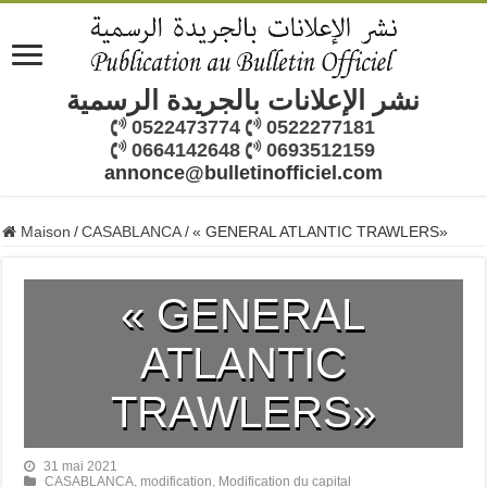
نشر الإعلانات بالجريدة الرسمية
0522473774
0522277181
0664142648
0693512159
annonce@bulletinofficiel.com
Maison
/
CASABLANCA
/
« GENERAL ATLANTIC TRAWLERS»
« GENERAL
ATLANTIC
TRAWLERS»
31 mai 2021
CASABLANCA
,
modification
,
Modification du capital