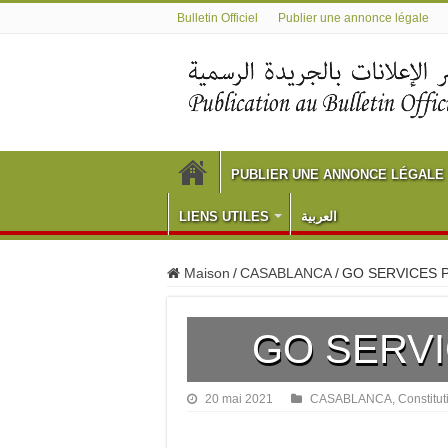
Bulletin Officiel
Publier une annonce légale
PUBLIER UNE ANNONCE LÉGALE
LIENS UTILES
العربية
Maison
/
CASABLANCA
/
GO SERVICES 
GO SERVI
20 mai 2021
CASABLANCA
,
Constitut