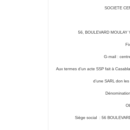
SOCIETE CE
56, BOULEVARD MOULAY YO
Fi
G-mail : cent
Aux termes d’un acte SSP fait à Casablan
d’une SARL don les c
Dénominatio
Ob
Siège social : 56 BOULEV