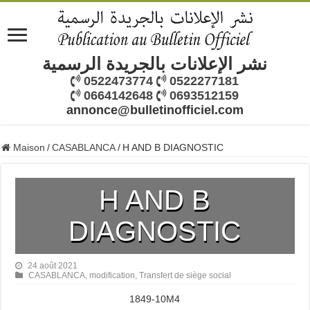
نشر الإعلانات بالجريدة الرسمية
0522473774
0522277181
0664142648
0693512159
annonce@bulletinofficiel.com
Maison
/
CASABLANCA
/
H AND B DIAGNOSTIC
H AND B
DIAGNOSTIC
24 août 2021
CASABLANCA
,
modification
,
Transfert de siège social
1849-10M4