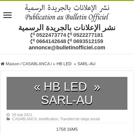
نشر الإعلانات بالجريدة الرسمية
0522473774
0522277181
0664142648
0693512159
annonce@bulletinofficiel.com
Maison
/
CASABLANCA
/
« HB LED » SARL-AU
« HB LED »
SARL-AU
20 mai 2021
CASABLANCA
,
modification
,
Transfert de siège social
1758 16M5