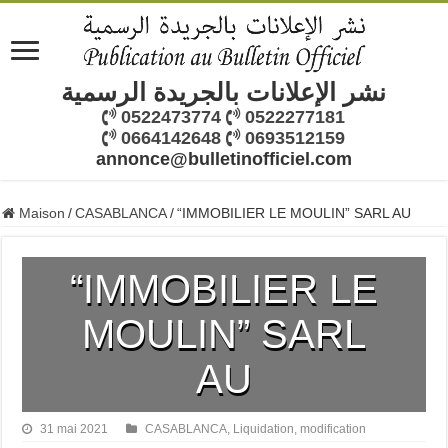
نشر الإعلانات بالجريدة الرسمية
0522473774
0522277181
0664142648
0693512159
annonce@bulletinofficiel.com
Maison
/
CASABLANCA
/
“IMMOBILIER LE MOULIN” SARL AU
“IMMOBILIER LE
MOULIN” SARL
AU
31 mai 2021
CASABLANCA
,
Liquidation
,
modification