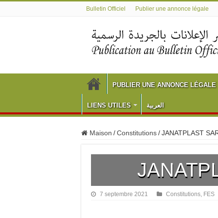
Bulletin Officiel
Publier une annonce légale
PUBLIER UNE ANNONCE LÉGALE
LIENS UTILES
العربية
Maison
/
Constitutions
/
JANATPLAST SAR
JANATP
7 septembre 2021
Constitutions
,
FES