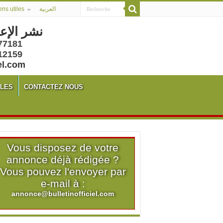
ens utiles
العربية
نشر الإع
77181
12159
el.com
ALES
CONTACTEZ NOUS
Vous disposez de votre
annonce déjà rédigée ?
Vous pouvez l'envoyer par
e-mail à :
annonce@bulletinofficiel.com