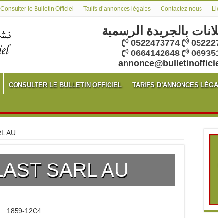
Consulter le Bulletin Officiel
Tarifs d’annonces légales
Contactez nous
Li
لانات بالجريدة الرسمية
0522473774
05222
0664142648
06935
annonce@bulletinoffici
CONSULTER LE BULLETIN OFFICIEL
TARIFS D’ANNONCES LÉG
L AU
LAST SARL AU
1859-12C4