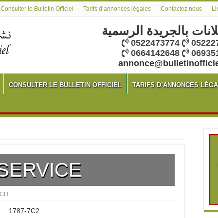
Consulter le Bulletin Officiel
Tarifs d’annonces légales
Contactez nous
Li
لانات بالجريدة الرسمية
0522473774
05222
0664142648
06935
annonce@bulletinoffici
CONSULTER LE BULLETIN OFFICIEL
TARIFS D’ANNONCES LÉG
 SERVICE
CH
1787-7C2