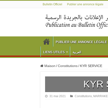
Bulletin Officiel
Publier une annonce légale
PUBLIER UNE ANNONCE LÉGALE
LIENS UTILES
العربية
Maison
/
Constitutions
/
KYR SERVICE
KYR
31 mai 2021
Constitutions
,
MARRAKE