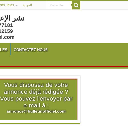
ens utiles
العربية
نشر الإع
77181
12159
el.com
ALES
CONTACTEZ NOUS
Vous disposez de votre
annonce déjà rédigée ?
Vous pouvez l'envoyer par
e-mail à :
annonce@bulletinofficiel.com