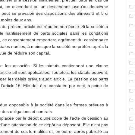
réaliser une cession initialement prévue. Sauf en cas de
nt, un ascendant ou un descendant jusqu’au deuxième
 peut se prévaloir des dispositions des alinéas 3 et 5 ci
u moins deux ans.
du présent article est réputée non écrite. Si la société a
 nantissement de parts sociales dans les conditions
 58, ce consentement emportera agrément du cessionnaire
ciales nanties, à moins que la société ne préfère après la
vue de réduire son capital.
re les associés. Si les statuts contiennent une clause
l’article 58 sont applicables. Toutefois, les statuts peuvent,
ger les délais prévus audit article. La cession des parts
’article 16. Elle doit être constatée par écrit, à peine de
ndue opposable à la société dans les formes prévues à
 des obligations et contrats.
emplacée par le dépôt d’une copie de l’acte de cession au
 d’une attestation de ce dépôt au déposant. Elle n’est pas
sement de ces formalités et, en outre, après publicité au