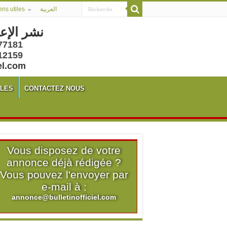
ens utiles
العربية
نشر الإع
77181
12159
el.com
ALES
CONTACTEZ NOUS
Vous disposez de votre
annonce déjà rédigée ?
Vous pouvez l'envoyer par
e-mail à :
annonce@bulletinofficiel.com