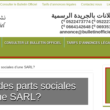
Consulter le Bulletin Officiel
Tarifs d’annonces légales
Contactez nous
Li
لانات بالجريدة الرسمية
0522473774
05222
0664142648
06935
annonce@bulletinoffici
CONSULTER LE BULLETIN OFFICIEL
TARIFS D’ANNONCES LÉG
s sociales d’une SARL?
des parts sociales
ne SARL?