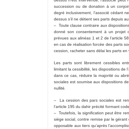
dessus n’est intervenue, l’associé peut 
succession ou de donation à un conjoi
degré inclusivement, l’associé cédant ne
dessus s’il ne détient ses parts depuis a
– Toute clause contraire aux dispositions 
donné son consentement à un projet de
prévues aux alinéas 1 et 2 de l’article
en cas de réalisation forcée des parts so
cession, racheter sans délai les parts en 
Les parts sont librement cessibles ent
limitant la cessibilité, les dispositions de 
dans ce cas, réduire la majorité ou abré
sociales est soumise aux dispositions de l
nullité.
– La cession des pars sociales est re
l’article 195 du dahir précité formant code
– Toutefois, la signification peut être r
siège social, contre remise par le gérant
opposable aux tiers qu’après l’accomplis