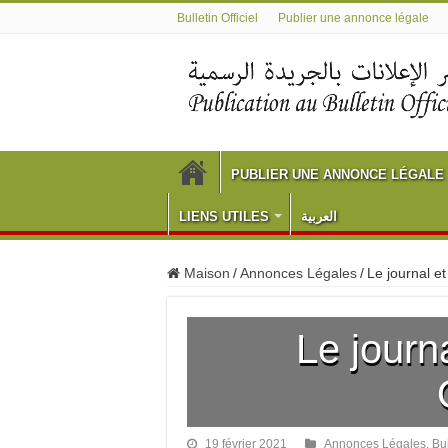
Bulletin Officiel
Publier une annonce légale
PUBLIER UNE ANNONCE LÉGALE
LIENS UTILES
العربية
Maison
/
Annonces Légales
/
Le journal et 
Le journa
19 février 2021
Annonces Légales
,
Bul