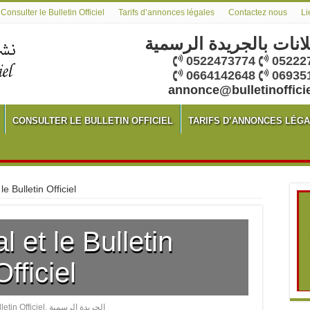
Consulter le Bulletin Officiel
Tarifs d’annonces légales
Contactez nous
Li
لانات بالجريدة الرسمية
0522473774
05222
0664142648
06935
annonce@bulletinoffici
CONSULTER LE BULLETIN OFFICIEL
TARIFS D’ANNONCES LÉG
le Bulletin Officiel
l et le Bulletin
Officiel
letin Officiel
,
الجريدة الرسمية