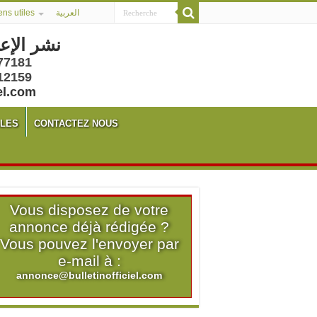
ens utiles
العربية
نشر الإع
77181
12159
el.com
ALES
CONTACTEZ NOUS
Vous disposez de votre
annonce déjà rédigée ?
Vous pouvez l'envoyer par
e-mail à :
annonce@bulletinofficiel.com