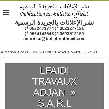
نشر الإعلانات بالجريدة الرسمية
0522473774
0522277181
0664142648
0693512159
annonce@bulletinofficiel.com
Maison
/
CASABLANCA
/
LFAIDI TRAVAUX ADJAN » S.A.R.L
LFAIDI
TRAVAUX
ADJAN »
S.A.R.L