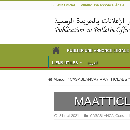
Bulletin Officiel
Publier une annonce légale
PUBLIER UNE ANNONCE LÉGALE
LIENS UTILES
العربية
Maison
/
CASABLANCA
/
MAATTICLABS *
MAATTICL
31 mai 2021
CASABLANCA
,
Constitut