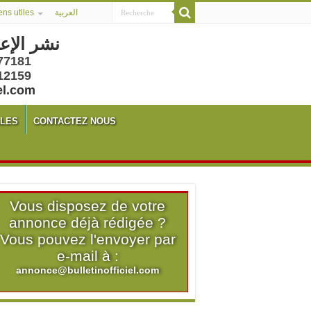
ens utiles
العربية
نشر الإع
77181
12159
el.com
ALES
CONTACTEZ NOUS
Vous disposez de votre
annonce déjà rédigée ?
Vous pouvez l'envoyer par
e-mail à :
annonce@bulletinofficiel.com