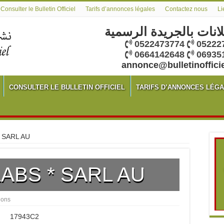
Consulter le Bulletin Officiel
Tarifs d’annonces légales
Contactez nous
Li
لانات بالجريدة الرسمية
0522473774
05222
0664142648
06935
annonce@bulletinoffici
CONSULTER LE BULLETIN OFFICIEL
TARIFS D’ANNONCES LÉG
 SARL AU
ABS * SARL AU
ions
17943C2