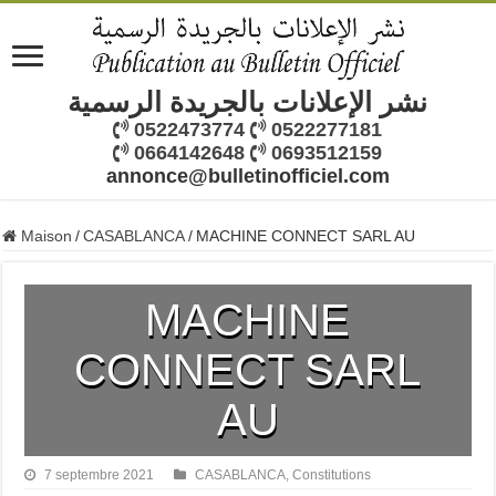
نشر الإعلانات بالجريدة الرسمية
0522473774
0522277181
0664142648
0693512159
annonce@bulletinofficiel.com
Maison
/
CASABLANCA
/
MACHINE CONNECT SARL AU
MACHINE
CONNECT SARL
AU
7 septembre 2021
CASABLANCA
,
Constitutions