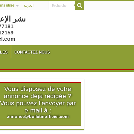
ens utiles
العربية
نشر الإع
77181
12159
el.com
ALES
CONTACTEZ NOUS
Vous disposez de votre
annonce déjà rédigée ?
Vous pouvez l'envoyer par
e-mail à :
annonce@bulletinofficiel.com