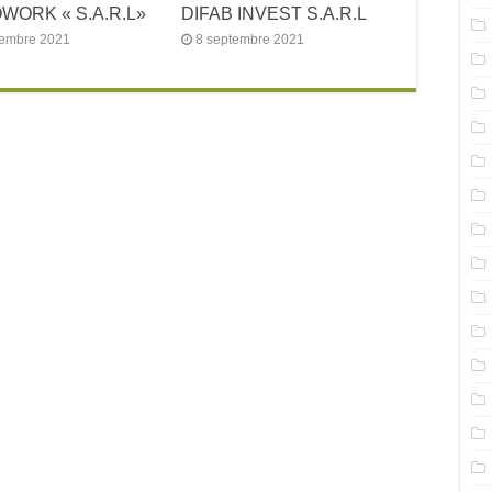
ORK « S.A.R.L»
DIFAB INVEST S.A.R.L
tembre 2021
8 septembre 2021