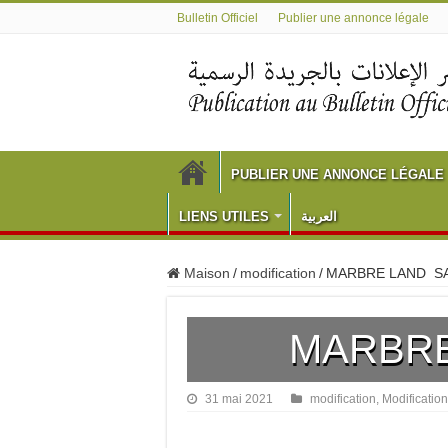
Bulletin Officiel
Publier une annonce légale
PUBLIER UNE ANNONCE LÉGALE
LIENS UTILES
العربية
Maison
/
modification
/
MARBRE LAND S
MARBRE
31 mai 2021
modification
,
Modification