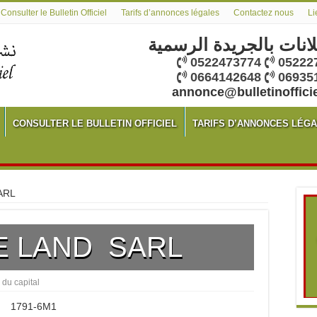
Consulter le Bulletin Officiel
Tarifs d’annonces légales
Contactez nous
Li
لانات بالجريدة الرسمية
0522473774
05222
0664142648
06935
annonce@bulletinoffici
CONSULTER LE BULLETIN OFFICIEL
TARIFS D’ANNONCES LÉG
ARL
 LAND SARL
 du capital
1791-6M1