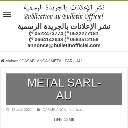
نشر الإعلانات بالجريدة الرسمية
0522473774
0522277181
0664142648
0693512159
annonce@bulletinofficiel.com
Maison
/
CASABLANCA
/
METAL SARL-AU
METAL SARL-
AU
13 août 2021
CASABLANCA
,
modification
1848-13M8