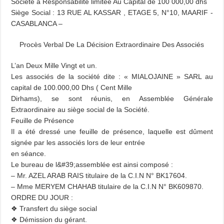
Société à Responsabilité limitée Au Capital de 100 000,00 dhs
Siège Social : 13 RUE AL KASSAR , ETAGE 5, N°10, MAARIF -
CASABLANCA –
Procès Verbal De La Décision Extraordinaire
Des Associés
L’an Deux Mille Vingt et un.
Les associés de la société dite : « MIALOJAINE » SARL au
capital de 100.000,00 Dhs ( Cent Mille
Dirhams), se sont réunis, en Assemblée Générale
Extraordinaire au siège social de la Société.
Feuille de Présence
Il a été dressé une feuille de présence, laquelle est dûment
signée par les associés lors de leur entrée
en séance.
Le bureau de l&#39;assemblée est ainsi composé :
– Mr. AZEL ARAB RAIS titulaire de la C.I.N N° BK17604.
– Mme MERYEM CHAHAB titulaire de la C.I.N N° BK609870.
ORDRE DU JOUR :
❖ Transfert du siège social
❖ Démission du gérant.