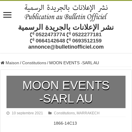
نشر الإعلانات بالجريدة الرسمية
0522473774
0522277181
0664142648
0693512159
annonce@bulletinofficiel.com
Maison
/
Constitutions
/
MOON EVENTS -SARL AU
MOON EVENTS
-SARL AU
10 septembre 2021
Constitutions
,
MARRAKECH
1866-14C13