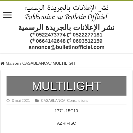
نشر الإعلانات بالجريدة الرسمية
0522473774
0522277181
0664142648
0693512159
annonce@bulletinofficiel.com
Maison
/
CASABLANCA
/
MULTILIGHT
MULTILIGHT
3 mai 2021
CASABLANCA
,
Constitutions
1771-15C10
AZRIFISC