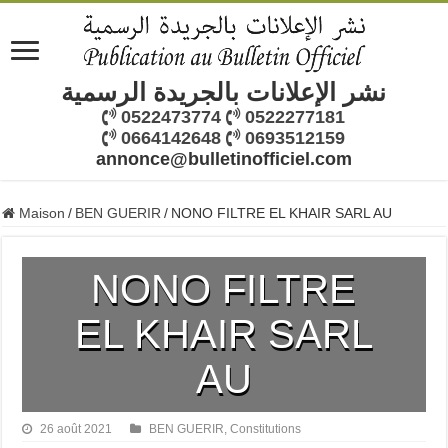
نشر الإعلانات بالجريدة الرسمية
0522473774
0522277181
0664142648
0693512159
annonce@bulletinofficiel.com
Maison
/
BEN GUERIR
/
NONO FILTRE EL KHAIR SARL AU
NONO FILTRE
EL KHAIR SARL
AU
26 août 2021
BEN GUERIR
,
Constitutions