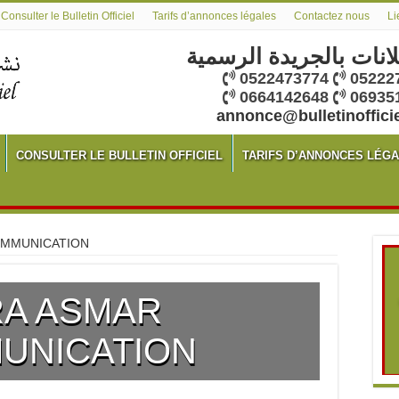
Consulter le Bulletin Officiel
Tarifs d’annonces légales
Contactez nous
Li
لانات بالجريدة الرسمية
0522473774
05222
0664142648
06935
annonce@bulletinoffici
CONSULTER LE BULLETIN OFFICIEL
TARIFS D’ANNONCES LÉG
OMMUNICATION
A ASMAR
UNICATION