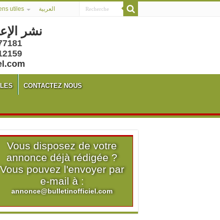
ens utiles
العربية
نشر الإع
77181
12159
el.com
ALES
CONTACTEZ NOUS
Vous disposez de votre
annonce déjà rédigée ?
Vous pouvez l'envoyer par
e-mail à :
annonce@bulletinofficiel.com