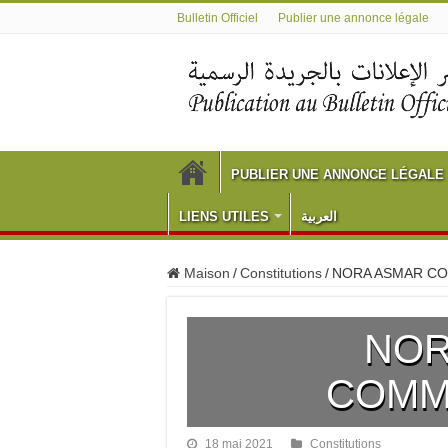
Bulletin Officiel
Publier une annonce légale
PUBLIER UNE ANNONCE LÉGALE
LIENS UTILES
العربية
Maison
/
Constitutions
/
NORA ASMAR C
NOR
COMM
18 mai 2021
Constitutions