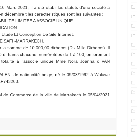
6 Mars 2021, il a été établi les statuts d’une société à
on décembre t les caractéristiques sont les suivantes :
ABILITE LIMITEE A ASSOCIE UNIQUE.
ICATION.
 Etude Et Conception De Site Internet.
 DE SAFI -MARRAKECH.
xé à la somme de 10.000,00 dirhams (Dix Mille Dirhams). Il
,00 dirhams chacune, numérotées de 1 à 100, entièrement
en totalité à l’associé unique Mme Nora Joanna c VAN
EN, de nationalité belge, né le 09/03/1992 à Woluwe
°EP743263.
nal de Commerce de la ville de Marrakech le 05/04/2021