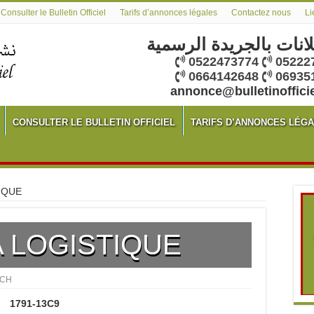
Consulter le Bulletin Officiel
Tarifs d’annonces légales
Contactez nous
Li
لانات بالجريدة الرسمية
0522473774
05222
0664142648
06935
annonce@bulletinoffici
CONSULTER LE BULLETIN OFFICIEL
TARIFS D’ANNONCES LÉG
IQUE
 LOGISTIQUE
CH
1791-13C9