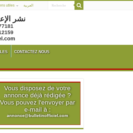
ens utiles
العربية
نشر الإع
77181
12159
el.com
ALES
CONTACTEZ NOUS
Vous disposez de votre
annonce déjà rédigée ?
Vous pouvez l'envoyer par
e-mail à :
annonce@bulletinofficiel.com