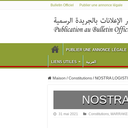
Bulletin Officiel
Publier une annonce légale
PUBLIER UNE ANNONCE LÉGALE
LIENS UTILES
العربية
Maison
/
Constitutions
/
NOSTRA LOGIST
NOSTRA
31 mai 2021
Constitutions
,
MARRAKE