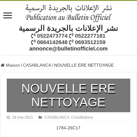
نشر الإعلانات بالجريدة الرسمية
0522473774
0522277181
0664142648
0693512159
annonce@bulletinofficiel.com
Maison
/
CASABLANCA
/
NOUVELLE ERE NETTOYAGE
NOUVELLE ERE
NETTOYAGE
28 mai 2021
CASABLANCA
,
Constitutions
1784-26C17