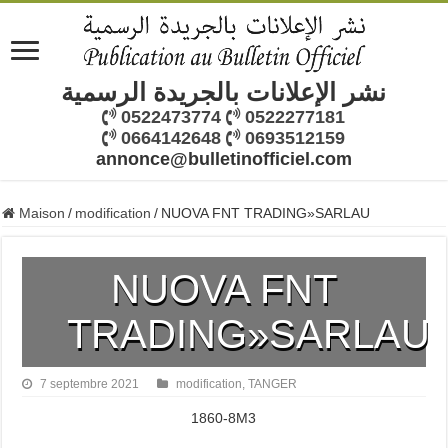
نشر الإعلانات بالجريدة الرسمية
0522473774
0522277181
0664142648
0693512159
annonce@bulletinofficiel.com
Maison
/
modification
/
NUOVA FNT TRADING»SARLAU
NUOVA FNT
TRADING»SARLAU
7 septembre 2021
modification
,
TANGER
1860-8M3