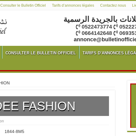
Consulter le Bulletin Officiel
Tarifs d’annonces légales
Contactez nous
Li
لانات بالجريدة الرسمية
0522473774
05222
0664142648
06935
annonce@bulletinoffici
CONSULTER LE BULLETIN OFFICIEL
TARIFS D’ANNONCES LÉG
HION
EE FASHION
ion
1844-8M5