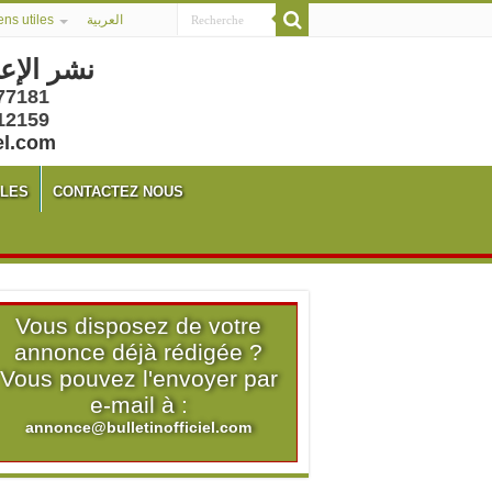
ens utiles
العربية
نشر الإع
77181
12159
el.com
ALES
CONTACTEZ NOUS
Vous disposez de votre
annonce déjà rédigée ?
Vous pouvez l'envoyer par
e-mail à :
annonce@bulletinofficiel.com