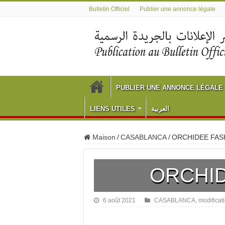
Bulletin Officiel
Publier une annonce légale
PUBLIER UNE ANNONCE LÉGALE
LIENS UTILES
العربية
Maison
/
CASABLANCA
/
ORCHIDEE FAS
ORCHID
6 août 2021
CASABLANCA
,
modificat