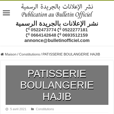
نشر الإعلانات بالجريدة الرسمية
0522473774
0522277181
0664142648
0693512159
annonce@bulletinofficiel.com
Maison
/
Constitutions
/
PATISSERIE BOULANGERIE HAJIB
PATISSERIE
BOULANGERIE
HAJIB
5 avril 2021
Constitutions