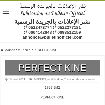
نشر الإعلانات بالجريدة الرسمية
0522473774
0522277181
0664142648
0693512159
annonce@bulletinofficiel.com
Maison
/
MEKNÈS
/
PERFECT KINE
PERFECT KINE
24 mai 2021
MEKNÈS
,
modification
,
Transfert de siège social
1765-3M2
PERFECT KINE